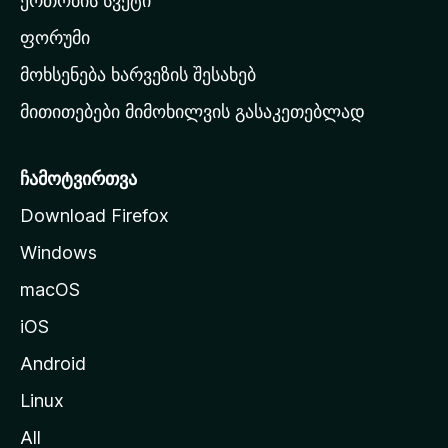
ერთობის სვეტი
ვ
ა
ფორუმი
რ
მოხსენება ხარვეზის შესახებ
გ
მითითებები მიმოხილვის გასაკეთებლად
ვ
ე
რ
ჩამოტვირთვა
დ
Download Firefox
ზ
Windows
ე
გ
macOS
ა
iOS
დ
ა
Android
ს
Linux
ვ
All
ლ