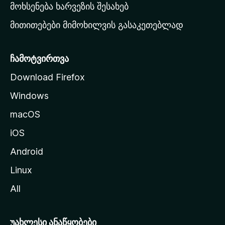
რ
მოხსენება ხარვეზის შესახებ
გ
მითითებები მიმოხილვის გასაკეთებლად
ვ
ე
რ
ჩამოტვირთვა
დ
Download Firefox
ზ
Windows
ე
გ
macOS
ა
iOS
დ
ა
Android
ს
Linux
ვ
All
ლ
ა
უახლესი ანაწყობები