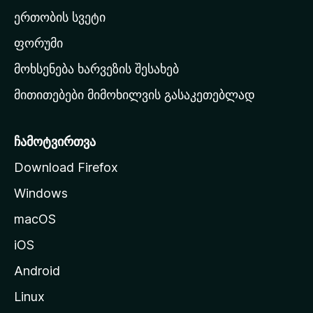
ა
ერთობის სვეტი
ვ
ა
ფორუმი
რ
მოხსენება ხარვეზის შესახებ
გ
მითითებები მიმოხილვის გასაკეთებლად
ვ
ე
რ
ჩამოტვირთვა
დ
Download Firefox
ზ
Windows
ე
გ
macOS
ა
iOS
დ
ა
Android
ს
Linux
ვ