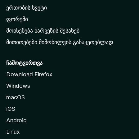
ა
ერთობის სვეტი
ვ
ა
ფორუმი
რ
მოხსენება ხარვეზის შესახებ
გ
მითითებები მიმოხილვის გასაკეთებლად
ვ
ე
რ
ჩამოტვირთვა
დ
Download Firefox
ზ
Windows
ე
გ
macOS
ა
iOS
დ
ა
Android
ს
Linux
ვ