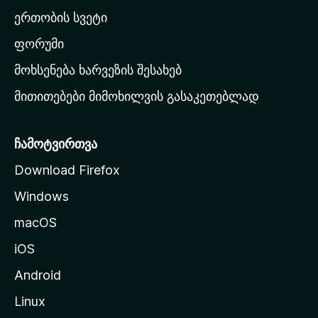
ა
ერთობის სვეტი
ვ
ა
ფორუმი
რ
მოხსენება ხარვეზის შესახებ
გ
მითითებები მიმოხილვის გასაკეთებლად
ვ
ე
რ
ჩამოტვირთვა
დ
Download Firefox
ზ
Windows
ე
გ
macOS
ა
iOS
დ
ა
Android
ს
Linux
ვ