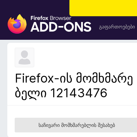
F
i
გაფართოებები
r
e
f
o
x
-
Firefox-ის მომხმარე
ბ
რ
ბელი 12143476
ა
უ
ზ
ე
რ
საჩივარი მომხმარებლის შესახებ
ი
ს