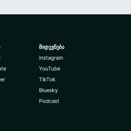
ა
მიდევნება
t
Instagram
ute
YouTube
er
TikTok
Bluesky
Podcast