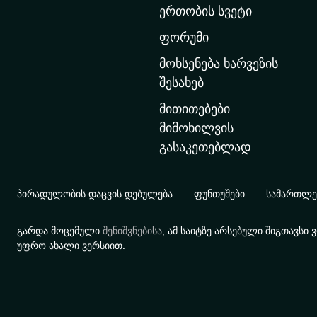
ერთობის სვეტი
ა
რ
ფორუმი
გ
მოხსენება ხარვეზის
ვ
შესახებ
ე
მითითებები
რ
მიმოხილვის
დ
გასაკეთებლად
ზ
ე
გ
პირადულობის დაცვის დებულება
ფუნთუშები
სამართლებ
ა
დ
გარდა მოცემული
შენიშვნებისა
, ამ საიტზე არსებული შიგთავს
ა
უფრო ახალი ვერსიით.
ს
ვ
ლ