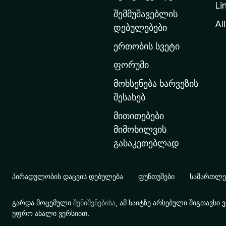
Li
თ
შემმუშავებლის
ა
All
დებულებები
ვ
ერთობის სვეტი
ა
რ
ფორუმი
გ
მოხსენება ხარვეზის
ვ
შესახებ
ე
მითითებები
რ
მიმოხილვის
დ
გასაკეთებლად
ზ
ე
გ
პირადულობის დაცვის დებულება
ფუნთუშები
სამართლებ
ა
დ
გარდა მოცემული
შენიშვნებისა
, ამ საიტზე არსებული შიგთავს
ა
უფრო ახალი ვერსიით.