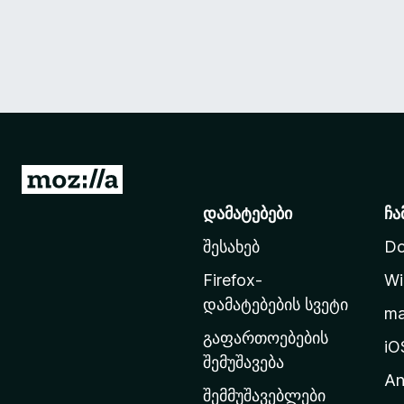
M
o
დამატებები
ჩა
z
შესახებ
Do
i
l
Firefox-
Wi
l
დამატებების სვეტი
m
a
გაფართოებების
-
iO
შემუშავება
ს
An
მ
შემმუშავებლები