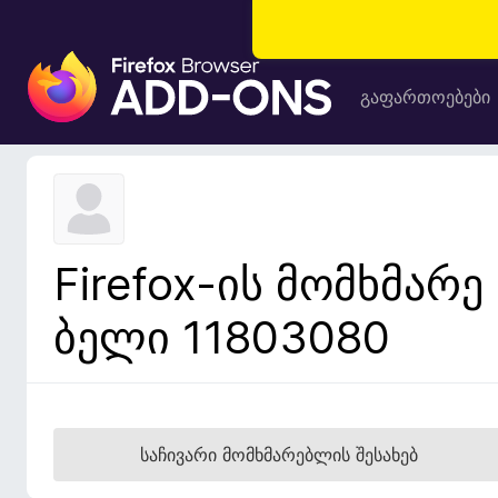
F
i
გაფართოებები
r
e
f
o
x
-
Firefox-ის მომხმარე
ბ
რ
ბელი 11803080
ა
უ
ზ
ე
რ
საჩივარი მომხმარებლის შესახებ
ი
ს