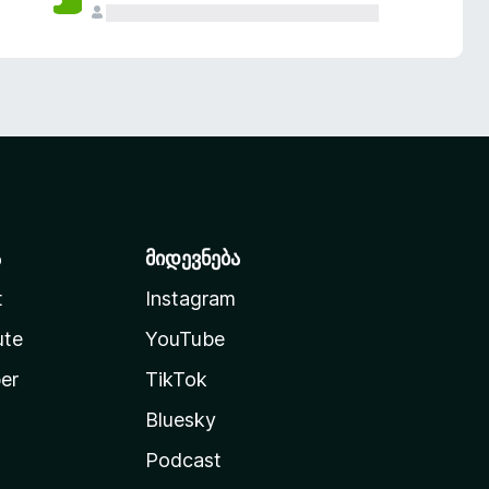
ა
მიდევნება
t
Instagram
ute
YouTube
er
TikTok
Bluesky
Podcast