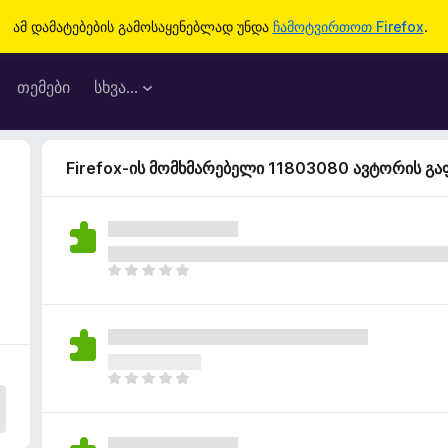
ამ დამატებების გამოსაყენებლად უნდა
ჩამოტვირთოთ Firefox
.
თემები
სხვა…
Firefox-ის მომხმარებელი 11803080 ავტორის გ
ჯ
ე
რ
ა
რ
შ
ჯ
ე
ე
ფ
რ
ა
ა