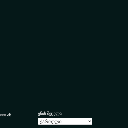
ენის შეცვლა
იით
ან