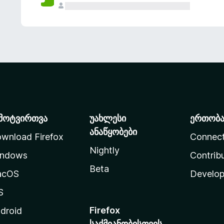
მოტვირთვა
უახლესი
ერთობ
ანაწყობები
wnload Firefox
Connec
Nightly
ndows
Contrib
Beta
acOS
Develop
S
Firefox
droid
საქმიანობისთვის