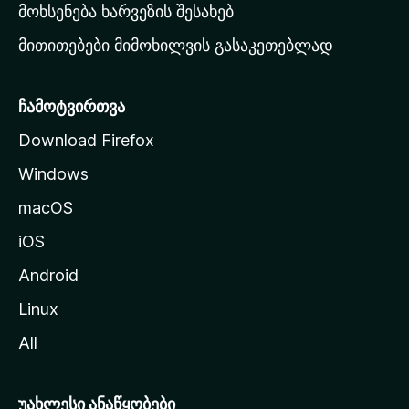
რ
მოხსენება ხარვეზის შესახებ
გ
მითითებები მიმოხილვის გასაკეთებლად
ვ
ე
რ
ჩამოტვირთვა
დ
Download Firefox
ზ
Windows
ე
გ
macOS
ა
iOS
დ
ა
Android
ს
Linux
ვ
All
ლ
ა
უახლესი ანაწყობები