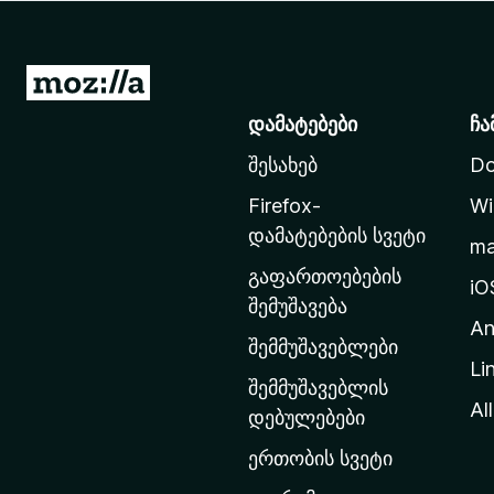
დ
ა
მ
M
ა
o
დამატებები
ჩა
ტ
z
ე
შესახებ
Do
i
ბ
l
ე
Firefox-
Wi
l
ბ
დამატებების სვეტი
m
ი
a
გაფართოებების
-
iO
შემუშავება
ს
An
მ
შემმუშავებლები
Li
თ
შემმუშავებლის
ა
All
დებულებები
ვ
ერთობის სვეტი
ა