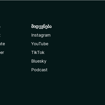
ა
მიდევნება
t
Instagram
ute
YouTube
er
TikTok
Bluesky
Podcast