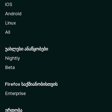
iOS
დ
ა
Android
ს
Linux
ვ
All
ლ
ა
უახლესი ანაწყობები
Nightly
Beta
Firefox საქმიანობისთვის
Enterprise
ერთობა