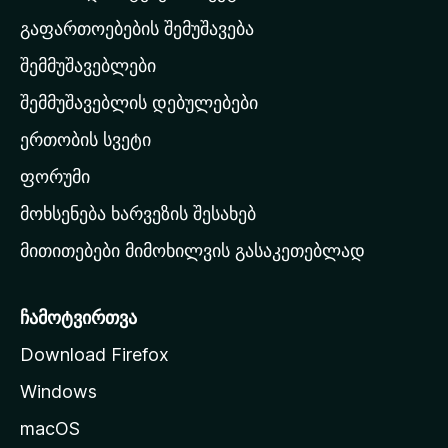
-
გაფართოებების შემუშავება
ს
შემმუშავებლები
მ
თ
შემმუშავებლის დებულებები
ა
ერთობის სვეტი
ვ
ა
ფორუმი
რ
მოხსენება ხარვეზის შესახებ
გ
მითითებები მიმოხილვის გასაკეთებლად
ვ
ე
რ
ჩამოტვირთვა
დ
Download Firefox
ზ
Windows
ე
გ
macOS
ა