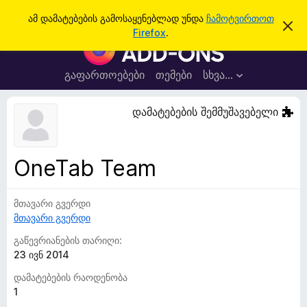
ძ
შესვლა
ამ დამატებების გამოსაყენებლად უნდა
ჩამოტვირთოთ
ა
ი
Firefox
.
მ
F
ე
შ
i
ე
ბ
ტ
r
გაფართოებები
თემები
სხვა…
ა
ყ
e
ო
ბ
f
დამატებების შემმუშავებელი
ი
o
ნ
ე
x
ბ
-
ი
OneTab Team
ს
ბ
დ
რ
ა
მ
მთავარი გვერდი
ა
ა
მთავარი გვერდი
უ
ლ
ვ
ზ
გაწევრიანების თარიღი:
ა
ე
23 ივნ 2014
რ
დამატებების რაოდენობა
ი
1
ს