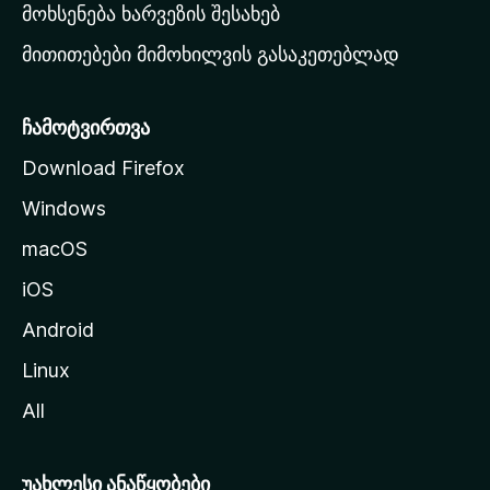
რ
მოხსენება ხარვეზის შესახებ
გ
მითითებები მიმოხილვის გასაკეთებლად
ვ
ე
რ
ჩამოტვირთვა
დ
Download Firefox
ზ
Windows
ე
გ
macOS
ა
iOS
დ
ა
Android
ს
Linux
ვ
All
ლ
ა
უახლესი ანაწყობები