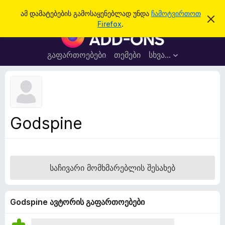
ძ
შესვლა
ამ დამატებების გამოსაყენებლად უნდა
ჩამოტვირთოთ
ა
ი
Firefox
.
მ
F
ე
შ
i
ე
ბ
ტ
r
გაფართოებები
თემები
სხვა…
ა
ყ
e
ო
ბ
f
ი
o
ნ
ე
x
ბ
-
ი
Godspine
ს
ბ
დ
რ
ა
მ
ა
ა
უ
ლ
საჩივარი მომხმარებლის შესახებ
ვ
ზ
ა
ე
რ
Godspine ავტორის გაფართოებები
ი
ს