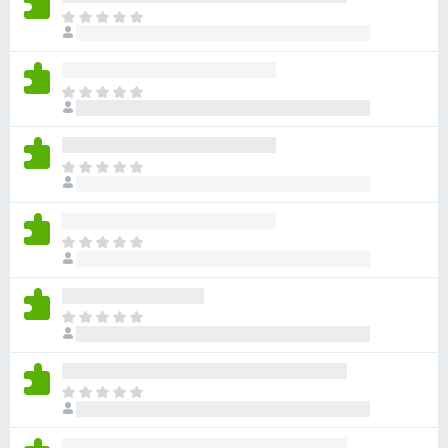
დ
ჯ
ე
ა
რ
მ
ა
ა
ჯ
რ
ტ
ე
შ
რ
ე
ე
ა
ბ
ფ
ჯ
რ
ე
ა
ე
შ
ს
ბ
რ
ე
ე
ა
ი
ფ
ჯ
ბ
რ
ა
ე
უ
შ
ს
რ
ლ
ე
ე
ა
ა
ფ
ჯ
ბ
რ
ა
ე
უ
შ
ს
რ
ლ
ე
ე
ა
ა
ფ
ჯ
ბ
რ
ა
ე
უ
შ
ს
რ
ლ
ე