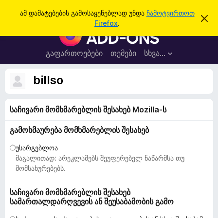
ძ
შესვლა
ამ დამატებების გამოსაყენებლად უნდა
ჩამოტვირთოთ
ა
ი
Firefox
.
მ
F
ე
შ
i
ე
ბ
ტ
r
გაფართოებები
თემები
სხვა…
ა
ყ
e
ო
ბ
f
billso
ი
o
ნ
ე
x
ბ
საჩივარი მომხმარებლის შესახებ Mozilla-ს
-
ი
ს
ბ
დ
გამოხმაურება მომხმარებლის შესახებ
რ
ა
მ
ა
უსარგებლოა
ა
უ
მაგალითად: არეკლამებს შეუფერებელ ნაწარმსა თუ
ლ
ვ
ზ
მომსახურებებს.
ა
ე
რ
საჩივარი მომხმარებლის შესახებ
სამართალდარღვევის ან შეუსაბამობის გამო
ი
ს