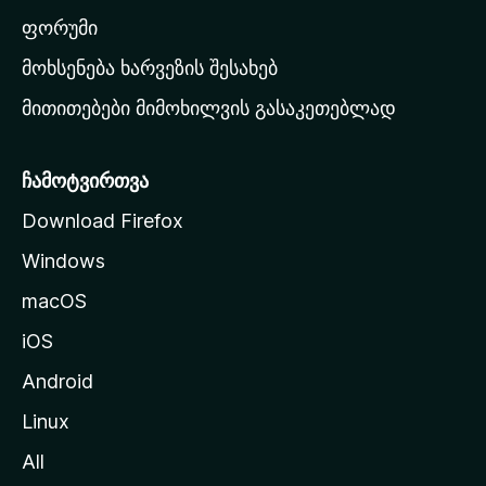
ა
ფორუმი
რ
მოხსენება ხარვეზის შესახებ
გ
მითითებები მიმოხილვის გასაკეთებლად
ვ
ე
რ
ჩამოტვირთვა
დ
Download Firefox
ზ
Windows
ე
გ
macOS
ა
iOS
დ
ა
Android
ს
Linux
ვ
All
ლ