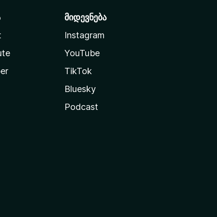
ა
მიდევნება
t
Instagram
ute
YouTube
er
TikTok
Bluesky
Podcast