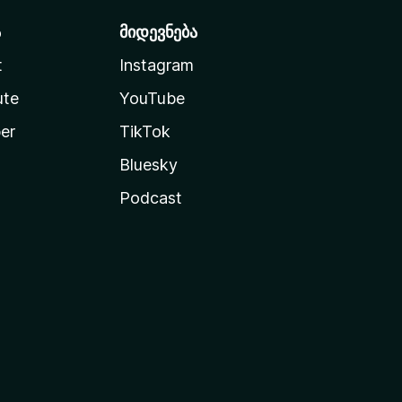
ა
მიდევნება
t
Instagram
ute
YouTube
er
TikTok
Bluesky
Podcast