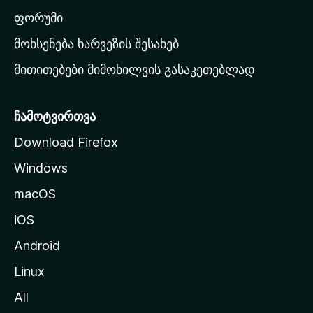
ა
ფორუმი
რ
მოხსენება ხარვეზის შესახებ
გ
მითითებები მიმოხილვის გასაკეთებლად
ვ
ე
რ
ჩამოტვირთვა
დ
Download Firefox
ზ
Windows
ე
გ
macOS
ა
iOS
დ
ა
Android
ს
Linux
ვ
All
ლ