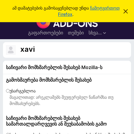
ძ
შესვლა
ამ დამატებების გამოსაყენებლად უნდა
ჩამოტვირთოთ
ა
ი
Firefox
.
მ
F
ე
შ
i
ე
ბ
ტ
r
გაფართოებები
თემები
სხვა…
ა
ყ
e
ო
ბ
f
xavi
ი
o
ნ
ე
x
ბ
საჩივარი მომხმარებლის შესახებ Mozilla-ს
-
ი
ს
ბ
დ
გამოხმაურება მომხმარებლის შესახებ
რ
ა
მ
ა
უსარგებლოა
ა
უ
მაგალითად: არეკლამებს შეუფერებელ ნაწარმსა თუ
ლ
ვ
ზ
მომსახურებებს.
ა
ე
რ
საჩივარი მომხმარებლის შესახებ
სამართალდარღვევის ან შეუსაბამობის გამო
ი
ს