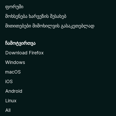
ა
ფორუმი
რ
მოხსენება ხარვეზის შესახებ
გ
მითითებები მიმოხილვის გასაკეთებლად
ვ
ე
რ
ჩამოტვირთვა
დ
Download Firefox
ზ
Windows
ე
გ
macOS
ა
iOS
დ
ა
Android
ს
Linux
ვ
All
ლ