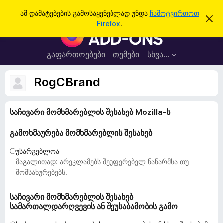
ძ
შესვლა
ამ დამატებების გამოსაყენებლად უნდა
ჩამოტვირთოთ
ა
ი
Firefox
.
მ
F
ე
შ
i
ე
ბ
ტ
r
გაფართოებები
თემები
სხვა…
ა
ყ
e
ო
ბ
f
RogCBrand
ი
o
ნ
ე
x
ბ
საჩივარი მომხმარებლის შესახებ Mozilla-ს
-
ი
ს
ბ
დ
გამოხმაურება მომხმარებლის შესახებ
რ
ა
მ
ა
უსარგებლოა
ა
უ
მაგალითად: არეკლამებს შეუფერებელ ნაწარმსა თუ
ლ
ვ
ზ
მომსახურებებს.
ა
ე
რ
საჩივარი მომხმარებლის შესახებ
სამართალდარღვევის ან შეუსაბამობის გამო
ი
ს