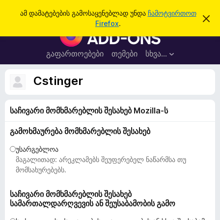
ძ
შესვლა
ამ დამატებების გამოსაყენებლად უნდა
ჩამოტვირთოთ
ა
ი
Firefox
.
მ
F
ე
შ
i
ე
ბ
ტ
r
გაფართოებები
თემები
სხვა…
ა
ყ
e
ო
ბ
f
Cstinger
ი
o
ნ
ე
x
ბ
საჩივარი მომხმარებლის შესახებ Mozilla-ს
-
ი
ს
ბ
დ
გამოხმაურება მომხმარებლის შესახებ
რ
ა
მ
ა
უსარგებლოა
ა
უ
მაგალითად: არეკლამებს შეუფერებელ ნაწარმსა თუ
ლ
ვ
ზ
მომსახურებებს.
ა
ე
რ
საჩივარი მომხმარებლის შესახებ
სამართალდარღვევის ან შეუსაბამობის გამო
ი
ს