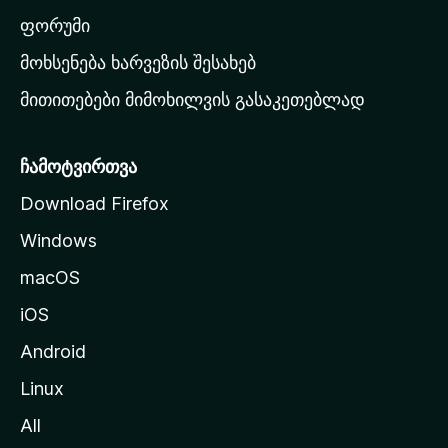
ა
ფორუმი
რ
მოხსენება ხარვეზის შესახებ
გ
მითითებები მიმოხილვის გასაკეთებლად
ვ
ე
რ
ჩამოტვირთვა
დ
Download Firefox
ზ
Windows
ე
გ
macOS
ა
iOS
დ
ა
Android
ს
Linux
ვ
All
ლ