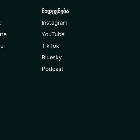
ა
მიდევნება
t
Instagram
ute
YouTube
er
TikTok
Bluesky
Podcast