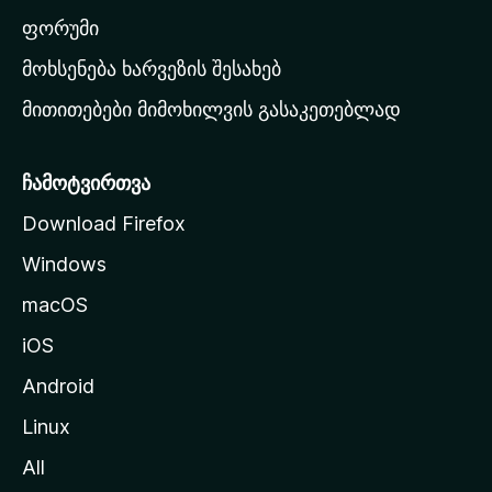
ა
ფორუმი
რ
მოხსენება ხარვეზის შესახებ
გ
მითითებები მიმოხილვის გასაკეთებლად
ვ
ე
რ
ჩამოტვირთვა
დ
Download Firefox
ზ
Windows
ე
გ
macOS
ა
iOS
დ
ა
Android
ს
Linux
ვ
All
ლ