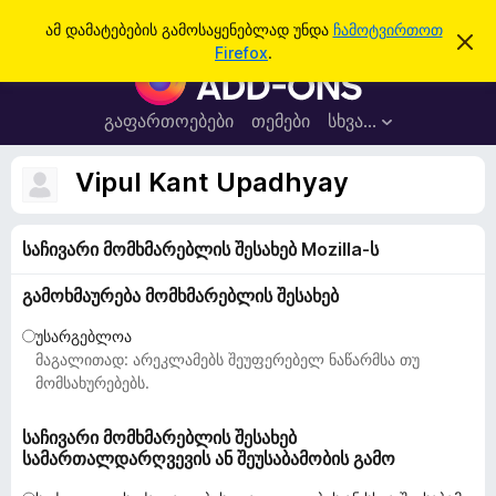
ძ
შესვლა
ამ დამატებების გამოსაყენებლად უნდა
ჩამოტვირთოთ
ა
ი
Firefox
.
მ
F
ე
შ
i
ე
ბ
ტ
r
გაფართოებები
თემები
სხვა…
ა
ყ
e
ო
ბ
f
Vipul Kant Upadhyay
ი
o
ნ
ე
x
ბ
საჩივარი მომხმარებლის შესახებ Mozilla-ს
-
ი
ს
ბ
დ
გამოხმაურება მომხმარებლის შესახებ
რ
ა
მ
ა
უსარგებლოა
ა
უ
მაგალითად: არეკლამებს შეუფერებელ ნაწარმსა თუ
ლ
ვ
ზ
მომსახურებებს.
ა
ე
რ
საჩივარი მომხმარებლის შესახებ
სამართალდარღვევის ან შეუსაბამობის გამო
ი
ს