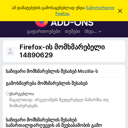
ძ
შესვლა
ამ დამატებების გამოსაყენებლად უნდა
ჩამოტვირთოთ
ა
ი
Firefox
.
მ
F
ე
შ
i
ე
ბ
ტ
r
გაფართოებები
თემები
სხვა…
ა
ყ
e
ო
ბ
f
Firefox-ის მომხმარებელი
ი
o
ნ
14890629
ე
x
ბ
-
ი
ს
საჩივარი მომხმარებლის შესახებ Mozilla-ს
ბ
დ
რ
ა
გამოხმაურება მომხმარებლის შესახებ
მ
ა
ა
უ
ლ
უსარგებლოა
ვ
ზ
მაგალითად: არეკლამებს შეუფერებელ ნაწარმსა თუ
ა
ე
მომსახურებებს.
რ
ი
საჩივარი მომხმარებლის შესახებ
სამართალდარღვევის ან შეუსაბამობის გამო
ს