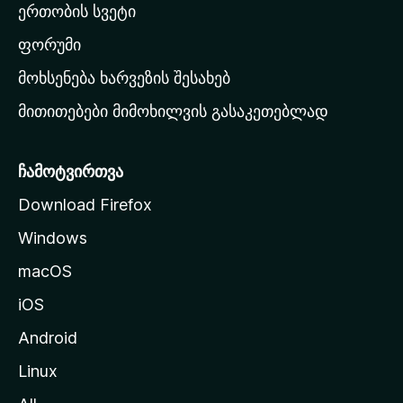
ერთობის სვეტი
ვ
ა
ფორუმი
რ
მოხსენება ხარვეზის შესახებ
გ
მითითებები მიმოხილვის გასაკეთებლად
ვ
ე
რ
ჩამოტვირთვა
დ
Download Firefox
ზ
Windows
ე
გ
macOS
ა
iOS
დ
ა
Android
ს
Linux
ვ