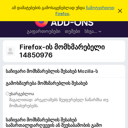
ძ
შესვლა
ამ დამატებების გამოსაყენებლად უნდა
ჩამოტვირთოთ
ა
ი
Firefox
.
მ
F
ე
შ
i
ე
ბ
ტ
r
გაფართოებები
თემები
სხვა…
ა
ყ
e
ო
ბ
f
Firefox-ის მომხმარებელი
ი
o
ნ
14850976
ე
x
ბ
-
ი
ს
საჩივარი მომხმარებლის შესახებ Mozilla-ს
ბ
დ
რ
ა
გამოხმაურება მომხმარებლის შესახებ
მ
ა
ა
უ
ლ
უსარგებლოა
ვ
ზ
მაგალითად: არეკლამებს შეუფერებელ ნაწარმსა თუ
ა
ე
მომსახურებებს.
რ
ი
საჩივარი მომხმარებლის შესახებ
სამართალდარღვევის ან შეუსაბამობის გამო
ს