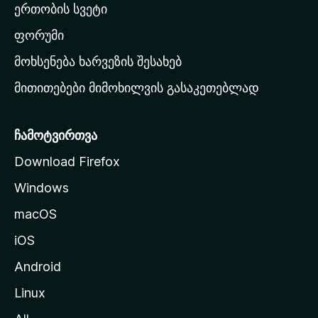
ერთობის სვეტი
ვ
ა
ფორუმი
რ
მოხსენება ხარვეზის შესახებ
გ
მითითებები მიმოხილვის გასაკეთებლად
ვ
ე
რ
ჩამოტვირთვა
დ
Download Firefox
ზ
Windows
ე
გ
macOS
ა
iOS
დ
ა
Android
ს
Linux
ვ