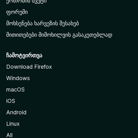
ერთობის სვეტი
ვ
ა
ფორუმი
რ
მოხსენება ხარვეზის შესახებ
გ
მითითებები მიმოხილვის გასაკეთებლად
ვ
ე
რ
ჩამოტვირთვა
დ
Download Firefox
ზ
Windows
ე
გ
macOS
ა
iOS
დ
ა
Android
ს
Linux
ვ
All
ლ