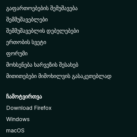
-
გაფართოებების შემუშავება
ს
შემმუშავებლები
მ
თ
შემმუშავებლის დებულებები
ა
ერთობის სვეტი
ვ
ა
ფორუმი
რ
მოხსენება ხარვეზის შესახებ
გ
მითითებები მიმოხილვის გასაკეთებლად
ვ
ე
რ
ჩამოტვირთვა
დ
Download Firefox
ზ
Windows
ე
გ
macOS
ა