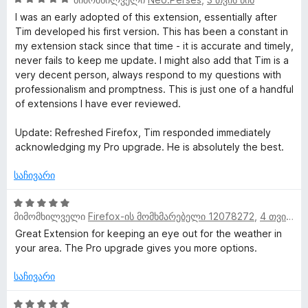
ა
შ
ს
I was an early adopted of this extension, essentially after
ე
ე
Tim developed his first version. This has been a constant in
ფ
ბ
my extension stack since that time - it is accurate and timely,
ა
ა
never fails to keep me update. I might also add that Tim is a
ს
5
very decent person, always respond to my questions with
ე
-
professionalism and promptness. This is just one of a handful
ბ
დ
of extensions I have ever reviewed.
ა
ა
5
ნ
Update: Refreshed Firefox, Tim responded immediately
-
acknowledging my Pro upgrade. He is absolutely the best.
დ
ა
საჩივარი
ნ
5
მიმომხილველი
Firefox-ის მომხმარებელი 12078272
,
4 თვის წინ
შ
ე
Great Extension for keeping an eye out for the weather in
ფ
your area. The Pro upgrade gives you more options.
ა
ს
საჩივარი
ე
ბ
5