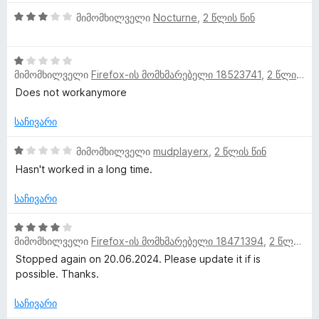
დ
ე
ა
3
ფ
მიმომხილველი
Nocturne
,
2 წლის წინ
ნ
შ
ა
ე
ს
1
ფ
ე
მიმომხილველი
Firefox-ის მომხმარებელი 18523741
,
2 წლის წინ
შ
ა
ბ
ე
ს
ა
Does not workanymore
ფ
ე
5
ა
ბ
საჩივარი
-
ს
ა
დ
ე
1
5
მიმომხილველი
mudplayerx
,
2 წლის წინ
ა
ბ
შ
-
ნ
Hasn't worked in a long time.
ა
ე
დ
5
ფ
ა
საჩივარი
-
ა
ნ
დ
ს
4
ა
ე
მიმომხილველი
Firefox-ის მომხმარებელი 18471394
,
2 წლის წინ
შ
ნ
ბ
ე
Stopped again on 20.06.2024. Please update it if is
ა
ფ
possible. Thanks.
5
ა
-
ს
საჩივარი
დ
ე