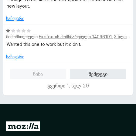
დ
ს
new layout.
ა
ე
ნ
ბ
საჩივარი
ა
5
1
-
მიმომხილველი
Firefox-ის მომხმარებელი 14096191
,
3 წლის წინ
შ
დ
ე
Wanted this one to work but it didn't.
ა
ფ
ნ
ა
საჩივარი
ს
ე
წინა
შემდეგი
ბ
ა
გვერდი 1, სულ 20
5
-
დ
ა
ნ
M
o