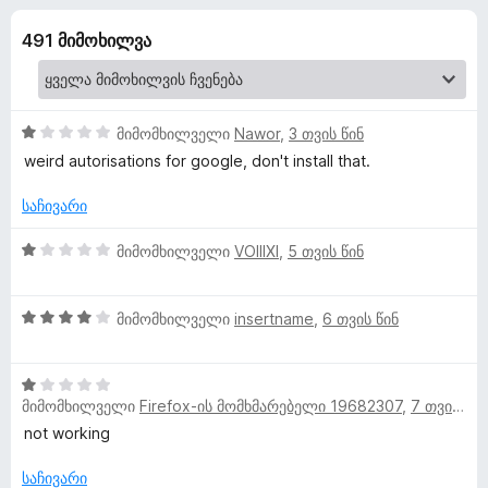
a
ა
დ
5
491 მიმოხილვა
ა
g
-
მ
დ
ა
e
ა
ტ
ნ
1
მიმომხილველი
Nawor
,
3 თვის წინ
ე
-
შ
weird autorisations for google, don't install that.
ბ
ე
ფ
ე
საჩივარი
ი
ა
ბ
ს
1
მიმომხილველი
VOIIIXI
,
5 თვის წინ
ი
ს
ე
შ
ბ
ე
მ
ა
4
ფ
მიმომხილველი
insertname
,
6 თვის წინ
5
შ
ა
-
ე
ი
ს
დ
1
ფ
ე
მიმომხილველი
Firefox-ის მომხმარებელი 19682307
,
7 თვის წინ
ა
შ
ა
ბ
მ
ნ
ე
ს
ა
not working
ფ
ე
5
ო
ა
ბ
საჩივარი
-