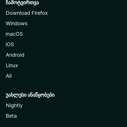
რ
ჩამოტვირთვა
დ
Download Firefox
ზ
Windows
ე
გ
macOS
ა
iOS
დ
ა
Android
ს
Linux
ვ
All
ლ
ა
უახლესი ანაწყობები
Nightly
Beta