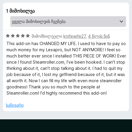
o
-
დ
დ
1 მიმოხილვა
ა
l
ა
მ
ნ
ა
l
ტ
5
მიმომხილველი
knifewife27
,
4 წლის წინ
ე
e
შ
This add-on has CHANGED MY LIFE. I used to have to pay so
ბ
ე
much money for my Lexapro, but NOT ANYMORE! I feel so
ფ
ე
much better ever since I installed THIS PIECE OF WORK! Ever
r
ა
ბ
since I found Steamroller.com, I've been hooked. I can't stop
ს
thinking about it, can't stop talking about it. I had to quit my
ი
.
ე
job because of it, I lost my girlfriend because of it, but it was
ბ
all worth it. Now I can fill my life with even more steamroller
c
ა
goodness! Thank you so much to the people at
5
Steamroller.com! I'd highly recommend this add-on!
-
o
დ
საჩივარი
ა
m
ნ
-