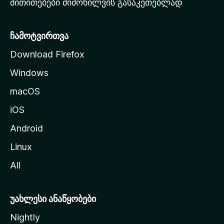
მითითებები მიმოხილვის გასაკეთებლად
ვ
ვ
ე
ე
რ
ჩამოტვირთვა
დ
Download Firefox
ბ
ზ
Windows
ე
ი
გ
macOS
ა
iOS
დ
ა
Android
ს
Linux
ვ
All
ლ
ა
უახლესი ანაწყობები
Nightly