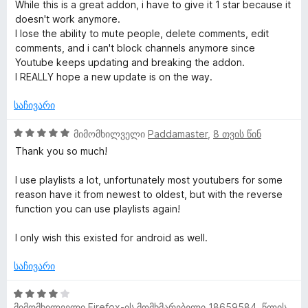
შ
ა
While this is a great addon, i have to give it 1 star because it
დ
ე
ს
doesn't work anymore.
e
ა
ფ
ე
I lose the ability to mute people, delete comments, edit
ნ
ა
ბ
comments, and i can't block channels anymore since
-
ს
ა
Youtube keeps updating and breaking the addon.
ე
5
I REALLY hope a new update is on the way.
ი
ბ
-
ა
დ
საჩივარი
5
ა
ს
-
ნ
5
მიმომხილველი
Paddamaster
,
8 თვის წინ
დ
შ
Thank you so much!
მ
ა
ე
ნ
ფ
I use playlists a lot, unfortunately most youtubers for some
ი
ა
reason have it from newest to oldest, but with the reverse
ს
function you can use playlists again!
მ
ე
ბ
I only wish this existed for android as well.
ა
ო
5
საჩივარი
-
ხ
დ
4
ა
მიმომხილველი
Firefox-ის მომხმარებელი 18659584
,
წლის წინ