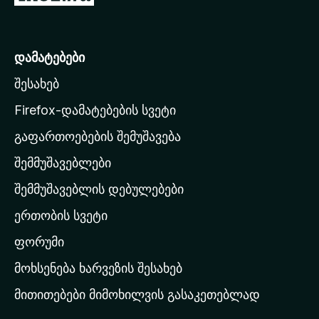
o
z
i
დამატებები
l
შესახებ
l
a
Firefox-დამატებების სვეტი
-
გაფართოებების შემუშავება
ს
შემმუშავებლები
მ
თ
შემმუშავებლის დებულებები
ა
ერთობის სვეტი
ვ
ა
ფორუმი
რ
მოხსენება ხარვეზის შესახებ
გ
მითითებები მიმოხილვის გასაკეთებლად
ვ
ე