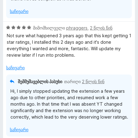
საჩივარი
5
მიმომხილველი
phraggers
,
2 წლის წინ
შ
Not sure what happened 3 years ago that this kept getting 1
ე
star ratings, I installed this 2 days ago and it's done
ფ
everything I wanted and more, fantastic. Will update my
ა
review later if I run into problems.
ს
ე
საჩივარი
ბ
ა
შემმუშავებლის პასუხი
თარიღი
2 წლის წინ
5
Hi, I simply stopped updating the extension a few years
-
ago due to other priorities, and resumed work a few
დ
months ago. In that time that I was absent YT changed
ა
significantly and the extension was no longer working
ნ
correctly, which lead to the very deserving lower ratings.
საჩივარი