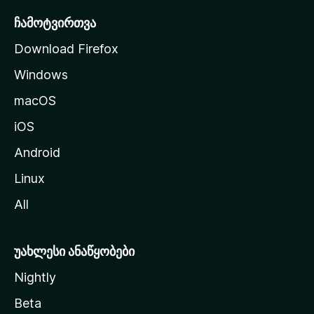
რ
ჩამოტვირთვა
დ
Download Firefox
ზ
Windows
ე
გ
macOS
ა
iOS
დ
ა
Android
ს
Linux
ვ
All
ლ
ა
უახლესი ანაწყობები
Nightly
Beta