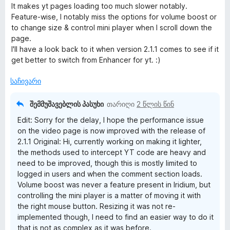
ა
It makes yt pages loading too much slower notably.
ს
Feature-wise, I notably miss the options for volume boost or
ე
to change size & control mini player when I scroll down the
ბ
page.
ა
I'll have a look back to it when version 2.1.1 comes to see if it
5
get better to switch from Enhancer for yt. :)
-
დ
საჩივარი
ა
ნ
შემმუშავებლის პასუხი
თარიღი
2 წლის წინ
Edit: Sorry for the delay, I hope the performance issue
on the video page is now improved with the release of
2.1.1 Original: Hi, currently working on making it lighter,
the methods used to intercept YT code are heavy and
need to be improved, though this is mostly limited to
logged in users and when the comment section loads.
Volume boost was never a feature present in Iridium, but
controlling the mini player is a matter of moving it with
the right mouse button. Resizing it was not re-
implemented though, I need to find an easier way to do it
that is not as complex as it was before.