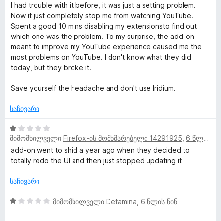
დ
შ
I had trouble with it before, it was just a setting problem.
ა
ე
Now it just completely stop me from watching YouTube.
ნ
ფ
Spent a good 10 mins disabling my extensionsto find out
ა
which one was the problem. To my surprise, the add-on
ს
meant to improve my YouTube experience caused me the
ე
most problems on YouTube. I don't know what they did
ბ
today, but they broke it.
ა
5
Save yourself the headache and don't use Iridium.
-
დ
საჩივარი
ა
ნ
1
მიმომხილველი
Firefox-ის მომხმარებელი 14291925
,
6 წლის წინ
შ
ე
add-on went to shid a year ago when they decided to
ფ
totally redo the UI and then just stopped updating it
ა
ს
საჩივარი
ე
ბ
1
მიმომხილველი
Detamina
,
6 წლის წინ
ა
შ