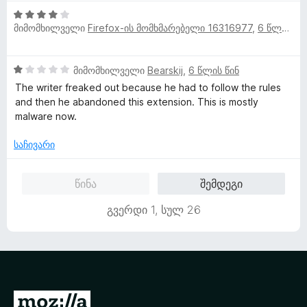
5
ე
4
-
ფ
მიმომხილველი
Firefox-ის მომხმარებელი 16316977
,
6 წლის წინ
შ
დ
ა
ე
ა
ს
ფ
ნ
ე
1
მიმომხილველი
Bearskij
,
6 წლის წინ
ა
ბ
შ
ს
ა
The writer freaked out because he had to follow the rules
ე
ე
5
and then he abandoned this extension. This is mostly
ფ
ბ
-
malware now.
ა
ა
დ
ს
5
საჩივარი
ა
ე
-
ნ
ბ
დ
წინა
შემდეგი
ა
ა
5
ნ
გვერდი 1, სულ 26
-
დ
ა
ნ
M