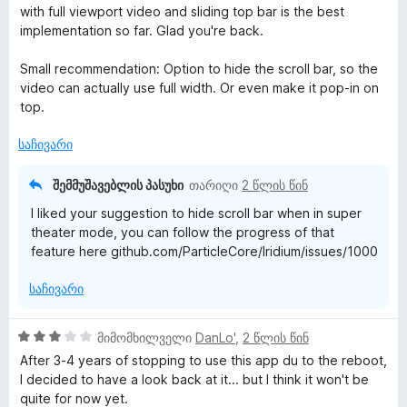
5
ა
ე
with full viewport video and sliding top bar is the best
-
ნ
ფ
implementation so far. Glad you're back.
დ
ა
ა
ს
Small recommendation: Option to hide the scroll bar, so the
ნ
ე
video can actually use full width. Or even make it pop-in on
ბ
top.
ა
5
საჩივარი
-
დ
შემმუშავებლის პასუხი
თარიღი
2 წლის წინ
ა
I liked your suggestion to hide scroll bar when in super
ნ
theater mode, you can follow the progress of that
feature here github.com/ParticleCore/Iridium/issues/1000
საჩივარი
3
მიმომხილველი
DanLo'
,
2 წლის წინ
შ
After 3-4 years of stopping to use this app du to the reboot,
ე
I decided to have a look back at it... but I think it won't be
ფ
quite for now yet.