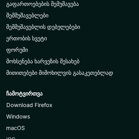
გაფართოებების შემუშავება
ს
შემმუშავებლები
მ
თ
შემმუშავებლის დებულებები
ა
ერთობის სვეტი
ვ
ა
ფორუმი
რ
მოხსენება ხარვეზის შესახებ
გ
მითითებები მიმოხილვის გასაკეთებლად
ვ
ე
რ
ჩამოტვირთვა
დ
Download Firefox
ზ
Windows
ე
გ
macOS
ა