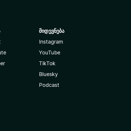
ა
მიდევნება
t
Instagram
ute
YouTube
er
TikTok
Bluesky
Podcast