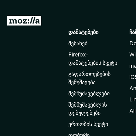
M
o
დამატებები
ჩა
z
შესახებ
Do
i
l
Firefox-
Wi
l
დამატებების სვეტი
m
a
გაფართოებების
-
iO
შემუშავება
ს
An
მ
შემმუშავებლები
Li
თ
შემმუშავებლის
ა
All
დებულებები
ვ
ერთობის სვეტი
ა
რ
ფორუმი