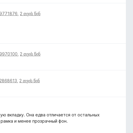
19771876
,
2 თვის წინ
19970100
,
2 თვის წინ
12868613
,
2 თვის წინ
ую вкладку. Она едва отличается от остальных
 рамка и менее прозрачный фон.