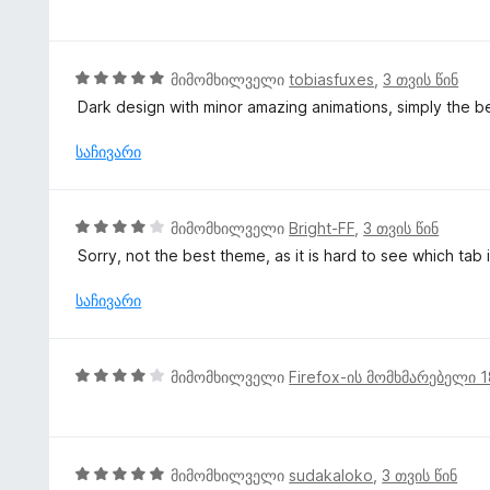
შ
-
ე
ე
დ
ბ
ფ
ა
ა
ა
5
მიმომხილველი
tobiasfuxes
,
3 თვის წინ
ნ
5
ს
შ
Dark design with minor amazing animations, simply the b
-
ე
ე
დ
ბ
ფ
საჩივარი
ა
ა
ა
ნ
5
ს
-
ე
4
მიმომხილველი
Bright-FF
,
3 თვის წინ
დ
ბ
შ
ა
Sorry, not the best theme, as it is hard to see which tab i
ა
ე
ნ
5
ფ
საჩივარი
-
ა
დ
ს
ა
ე
4
ნ
მიმომხილველი
Firefox-ის მომხმარებელი 
ბ
შ
ა
ე
5
ფ
-
ა
5
მიმომხილველი
sudakaloko
,
3 თვის წინ
დ