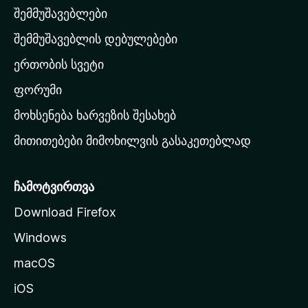
შემმუშავებლები
მ
თ
შემმუშავებლის დებულებები
ა
ერთობის სვეტი
ვ
ა
ფორუმი
რ
მოხსენება ხარვეზის შესახებ
გ
მითითებები მიმოხილვის გასაკეთებლად
ვ
ე
რ
ჩამოტვირთვა
დ
Download Firefox
ზ
Windows
ე
გ
macOS
ა
iOS
დ