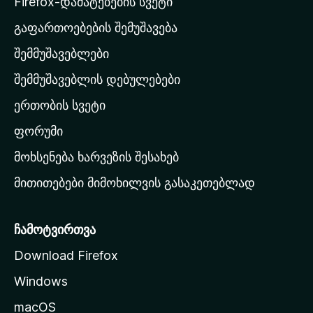
Firefox-დამატებების სვეტი
-
გაფართოებების შემუშავება
ს
შემმუშავებლები
მ
თ
შემმუშავებლის დებულებები
ა
ერთობის სვეტი
ვ
ა
ფორუმი
რ
მოხსენება ხარვეზის შესახებ
გ
მითითებები მიმოხილვის გასაკეთებლად
ვ
ე
რ
ჩამოტვირთვა
დ
Download Firefox
ზ
Windows
ე
გ
macOS