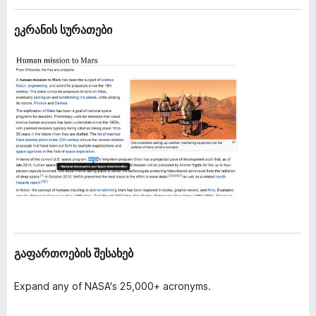
ა
დ
ც
ეკრანის სურათები
ა
ე
მ
მ
ე
ა
ბ
ტ
ი
ე
ბ
ე
ბ
ი
გაფართოების შესახებ
Expand any of NASA's 25,000+ acronyms.