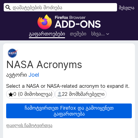
ძ
შესვლა
ი
F
ე
i
ბ
r
გაფართოებები
თემები
სხვა…
ა
e
f
გ
o
ა
NASA Acronyms
ფ
x
ა
-
ავტორი
Joel
რ
ბ
თ
რ
Select a NASA or NASA-related acronym to expand it.
ო
ა
0 (0 მიმოხილვა)
22 მომხმარებელი
0 (0 მიმოხილვა)
22 მომხმარებელი
ე
უ
ბ
ზ
ი
ჩამოტვირთეთ Firefox და გამოიყენეთ
გაფართოება
ს
ე
მ
რ
ფაილის ჩამოტვირთვა
ო
ი
ნ
ს