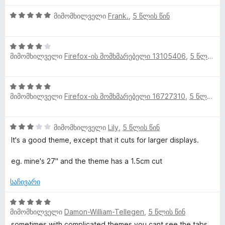
ე
ს
5
ა
5
ფ
მიმომხილველი
Frank.
,
5 წლის წინ
ე
-
ნ
შ
ა
ბ
დ
ე
ს
ა
ა
4
ფ
ე
5
ნ
მიმომხილველი
Firefox-ის მომხმარებელი 13105406
,
5 წლის წინ
შ
ა
ბ
-
ე
ს
ა
დ
ფ
ე
5
ა
5
ა
ბ
-
ნ
მიმომხილველი
Firefox-ის მომხმარებელი 16727310
,
5 წლის წინ
შ
ს
ა
დ
ე
ე
5
ა
ფ
ბ
-
ნ
3
მიმომხილველი
Lily
,
5 წლის წინ
ა
ა
დ
შ
ს
It's a good theme, except that it cuts for larger displays.
5
ა
ე
ე
-
ნ
ფ
ბ
eg. mine's 27'' and the theme has a 1.5cm cut
დ
ა
ა
ა
ს
5
საჩივარი
ნ
ე
-
ბ
5
დ
ა
მიმომხილველი
Damon-William-Tellegen
,
5 წლის წინ
შ
ა
5
ე
ნ
sometimes with complicated themes you cant see the tabs