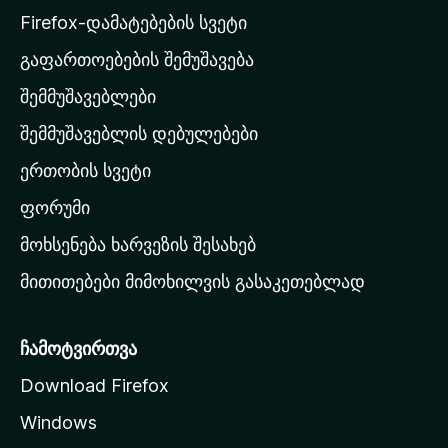
a
Firefox-დამატებების სვეტი
-
გაფართოებების შემუშავება
ს
შემმუშავებლები
მ
თ
შემმუშავებლის დებულებები
ა
ერთობის სვეტი
ვ
ა
ფორუმი
რ
მოხსენება ხარვეზის შესახებ
გ
მითითებები მიმოხილვის გასაკეთებლად
ვ
ე
რ
ჩამოტვირთვა
დ
Download Firefox
ზ
Windows
ე