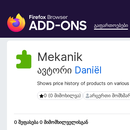
F
i
გაფართოებები
r
e
f
o
გ
Mekanik
x
ა
ფ
-
ავტორი
Daniël
ა
ბ
რ
რ
თ
Shows price history of products on various 
ა
ო
უ
ე
0 (0 მიმოხილვა)
არცერთი მომხმა
0 (0 მიმოხილვა)
არცერთი მომხმარე
ზ
ბ
ე
ი
ს
რ
მ
ი
0 შეფასება 0 მიმომხილველისგან
ო
ს