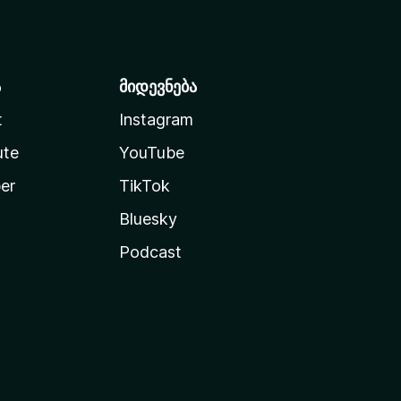
ა
მიდევნება
t
Instagram
ute
YouTube
er
TikTok
Bluesky
Podcast