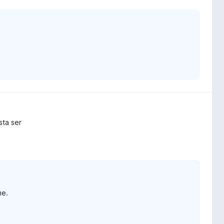
sta ser
me.