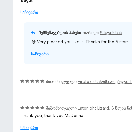
Bagus
-
ე
ე
დ
ბ
ფ
საჩივარი
ა
ა
ა
ნ
5
ს
-
ე
შემმუშავებლის პასუხი
თარიღი
6 წლის წინ
დ
ბ
ა
😁 Very pleased you like it. Thanks for the 5 stars.
ა
ნ
5
საჩივარი
-
დ
ა
ნ
5
მიმომხილველი
Firefox-ის მომხმარებელი 
შ
ე
ფ
ა
5
მიმომხილველი
Latenight Lizard
,
6 წლის წი
ს
შ
Thank you, thank you MaDonna!
ე
ე
ბ
ფ
საჩივარი
ა