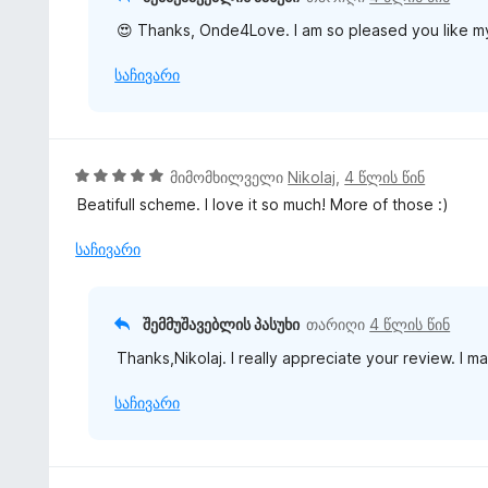
დ
ბ
ა
😍 Thanks, Onde4Love. I am so pleased you like m
ა
ნ
5
საჩივარი
-
დ
ა
ნ
5
მიმომხილველი
Nikolaj
,
4 წლის წინ
შ
Beatifull scheme. I love it so much! More of those :)
ე
ფ
საჩივარი
ა
ს
ე
შემმუშავებლის პასუხი
თარიღი
4 წლის წინ
ბ
Thanks,Nikolaj. I really appreciate your review. I m
ა
5
საჩივარი
-
დ
ა
ნ