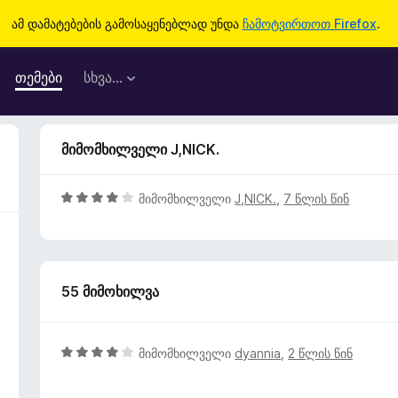
ამ დამატებების გამოსაყენებლად უნდა
ჩამოტვირთოთ Firefox
.
თემები
სხვა…
მიმომხილველი J,NICK.
4
მიმომხილველი
J,NICK.
,
7 წლის წინ
შ
ე
ფ
ა
55 მიმოხილვა
ს
ე
ბ
ა
4
მიმომხილველი
dyannia
,
2 წლის წინ
5
შ
-
ე