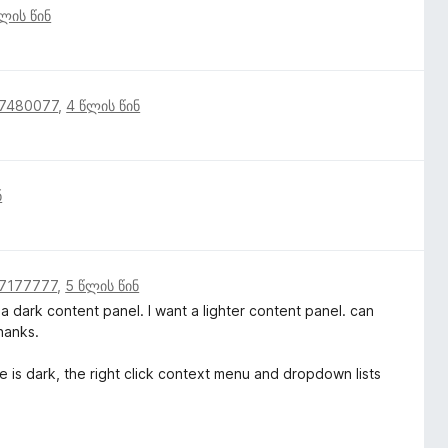
ლის წინ
17480077
,
4 წლის წინ
ნ
17177777
,
5 წლის წინ
a dark content panel. I want a lighter content panel. can
hanks.
is dark, the right click context menu and dropdown lists