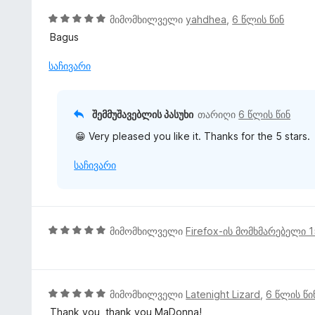
ა
ა
5
მიმომხილველი
yahdhea
,
6 წლის წინ
5
ს
შ
Bagus
-
ე
ე
დ
ბ
ფ
საჩივარი
ა
ა
ა
ნ
5
ს
-
ე
შემმუშავებლის პასუხი
თარიღი
6 წლის წინ
დ
ბ
ა
😁 Very pleased you like it. Thanks for the 5 stars.
ა
ნ
5
საჩივარი
-
დ
ა
ნ
5
მიმომხილველი
Firefox-ის მომხმარებელი 
შ
ე
ფ
ა
5
მიმომხილველი
Latenight Lizard
,
6 წლის წი
ს
შ
Thank you, thank you MaDonna!