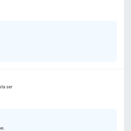
sta ser
me.