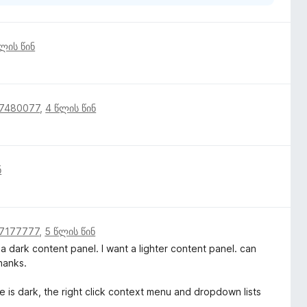
ლის წინ
17480077
,
4 წლის წინ
ნ
17177777
,
5 წლის წინ
a dark content panel. I want a lighter content panel. can
hanks.
is dark, the right click context menu and dropdown lists