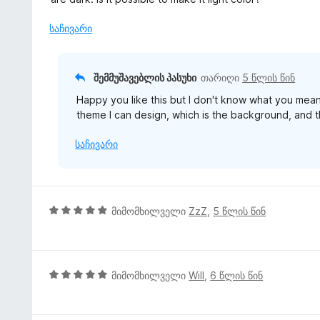
-
ე
დ
ბ
საჩივარი
ა
ა
ნ
5
-
შემმუშავებლის პასუხი
თარიღი
5 წლის წინ
დ
Happy you like this but I don't know what you mean
ა
theme I can design, which is the background, and t
ნ
საჩივარი
5
მიმომხილველი
ZzZ
,
5 წლის წინ
შ
ე
ფ
ა
5
მიმომხილველი
Will
,
6 წლის წინ
ს
შ
ე
ე
ბ
ფ