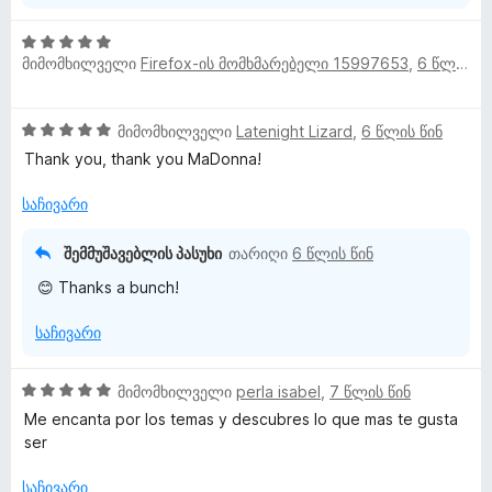
-
ნ
დ
5
ა
მიმომხილველი
Firefox-ის მომხმარებელი 15997653
,
6 წლის წინ
შ
ნ
ე
ფ
5
მიმომხილველი
Latenight Lizard
,
6 წლის წინ
ა
შ
ს
Thank you, thank you MaDonna!
ე
ე
ფ
ბ
საჩივარი
ა
ა
ს
5
შემმუშავებლის პასუხი
თარიღი
6 წლის წინ
ე
-
😊 Thanks a bunch!
ბ
დ
ა
ა
საჩივარი
5
ნ
-
დ
5
მიმომხილველი
perla isabel
,
7 წლის წინ
ა
შ
Me encanta por los temas y descubres lo que mas te gusta
ნ
ე
ser
ფ
ა
საჩივარი