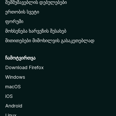
თ
შემმუშავებლის დებულებები
ა
ერთობის სვეტი
ვ
ა
ფორუმი
რ
მოხსენება ხარვეზის შესახებ
გ
მითითებები მიმოხილვის გასაკეთებლად
ვ
ე
რ
ჩამოტვირთვა
დ
Download Firefox
ზ
Windows
ე
გ
macOS
ა
iOS
დ
ა
Android
ს
Linux