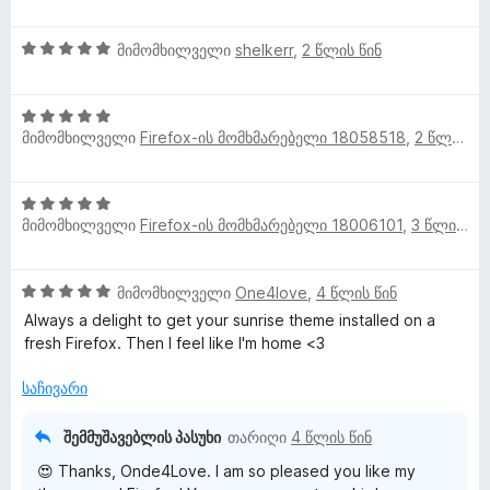
შ
ე
g
5
ფ
მიმომხილველი
shelkerr
,
2 წლის წინ
შ
ა
b
ე
ს
5
ფ
ე
მიმომხილველი
y
Firefox-ის მომხმარებელი 18058518
,
2 წლის წინ
შ
ა
ბ
ე
ს
ა
ფ
ე
5
M
5
ა
ბ
-
მიმომხილველი
Firefox-ის მომხმარებელი 18006101
,
3 წლის წინ
შ
ს
ა
დ
a
ე
ე
5
ა
ფ
ბ
-
ნ
5
მიმომხილველი
One4love
,
4 წლის წინ
D
ა
ა
დ
შ
ს
Always a delight to get your sunrise theme installed on a
5
ა
ე
ე
fresh Firefox. Then I feel like I'm home <3
-
ნ
o
ფ
ბ
დ
ა
ა
საჩივარი
ა
n
ს
5
ნ
ე
-
შემმუშავებლის პასუხი
თარიღი
4 წლის წინ
ბ
n
დ
😍 Thanks, Onde4Love. I am so pleased you like my
ა
ა