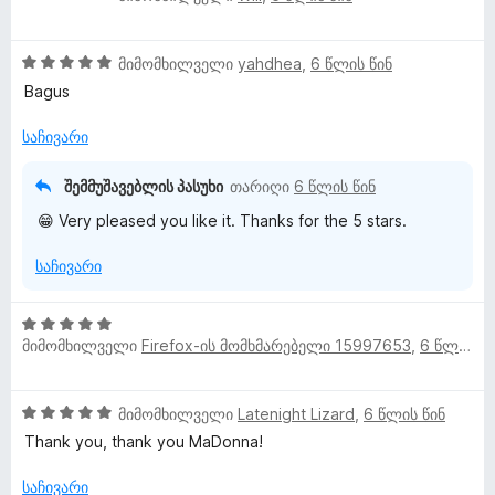
შ
ა
ე
ს
5
ფ
მიმომხილველი
yahdhea
,
6 წლის წინ
ე
შ
ა
ბ
Bagus
ე
ს
ა
ფ
ე
5
საჩივარი
ა
ბ
-
ს
ა
დ
შემმუშავებლის პასუხი
თარიღი
6 წლის წინ
ე
5
ა
😁 Very pleased you like it. Thanks for the 5 stars.
ბ
-
ნ
ა
დ
საჩივარი
5
ა
-
ნ
დ
5
ა
მიმომხილველი
Firefox-ის მომხმარებელი 15997653
,
6 წლის წინ
შ
ნ
ე
ფ
5
მიმომხილველი
Latenight Lizard
,
6 წლის წინ
ა
შ
ს
Thank you, thank you MaDonna!
ე
ე
ფ
ბ
საჩივარი