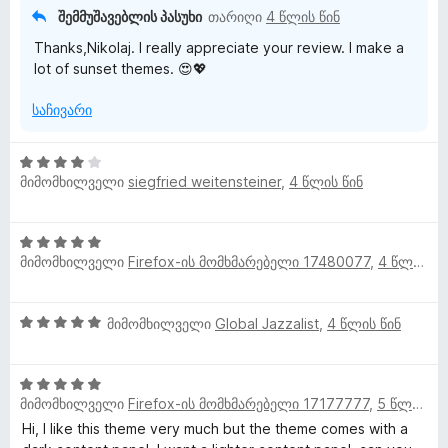
ს
a
შემმუშავებლის პასუხი
თარიღი
4 წლის წინ
ე
Thanks,Nikolaj. I really appreciate your review. I make a
ბ
-
lot of sunset themes. 😍💖
ა
5
საჩივარი
ი
-
დ
ა
ს
4
ნ
მიმომხილველი
siegfried weitensteiner
,
4 წლის წინ
შ
ე
მ
ფ
5
ა
ი
მიმომხილველი
Firefox-ის მომხმარებელი 17480077
,
4 წლის წინ
შ
ს
ე
ე
მ
ფ
ბ
5
მიმომხილველი
Global Jazzalist
,
4 წლის წინ
ა
ა
შ
ს
ო
5
ე
ე
-
5
ფ
ბ
დ
ხ
მიმომხილველი
Firefox-ის მომხმარებელი 17177777
,
5 წლის წინ
შ
ა
ა
ა
ე
ს
Hi, I like this theme very much but the theme comes with a
5
ნ
ფ