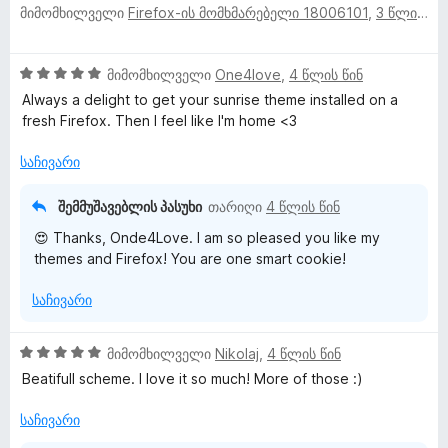
მიმომხილველი
Firefox-ის მომხმარებელი 18006101
,
3 წლის წინ
შ
ს
ა
დ
g
ე
ე
5
ა
ფ
ბ
-
ნ
5
მიმომხილველი
One4love
,
4 წლის წინ
ა
b
ა
დ
შ
ს
Always a delight to get your sunrise theme installed on a
5
ა
ე
ე
fresh Firefox. Then I feel like I'm home <3
-
ნ
y
ფ
ბ
დ
ა
ა
საჩივარი
ა
M
ს
5
ნ
ე
-
შემმუშავებლის პასუხი
თარიღი
4 წლის წინ
ბ
a
დ
😍 Thanks, Onde4Love. I am so pleased you like my
ა
ა
themes and Firefox! You are one smart cookie!
5
ნ
D
-
საჩივარი
დ
o
ა
ნ
5
მიმომხილველი
Nikolaj
,
4 წლის წინ
n
შ
Beatifull scheme. I love it so much! More of those :)
ე
n
ფ
საჩივარი
ა