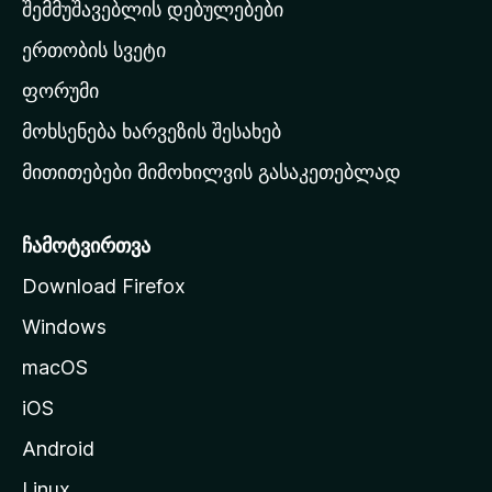
თ
შემმუშავებლის დებულებები
ა
ერთობის სვეტი
ვ
ა
ფორუმი
რ
მოხსენება ხარვეზის შესახებ
გ
მითითებები მიმოხილვის გასაკეთებლად
ვ
ე
რ
ჩამოტვირთვა
დ
Download Firefox
ზ
Windows
ე
გ
macOS
ა
iOS
დ
ა
Android
ს
Linux