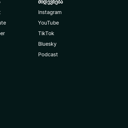
ა
მიდევნება
t
Instagram
ute
YouTube
er
TikTok
Bluesky
Podcast