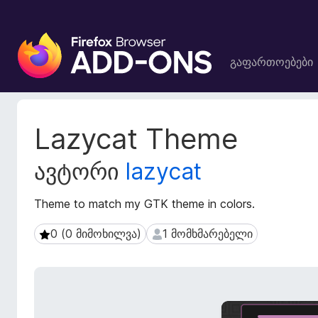
F
i
გაფართოებები
r
e
f
o
გ
Lazycat Theme
x
ა
ფ
-
ავტორი
lazycat
ა
ბ
რ
რ
თ
Theme to match my GTK theme in colors.
ა
ო
უ
ე
0 (0 მიმოხილვა)
1 მომხმარებელი
0 (0 მიმოხილვა)
1 მომხმარებელი
ზ
ბ
ე
ი
ს
რ
მ
ი
ო
ს