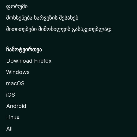
ა
ფორუმი
რ
მოხსენება ხარვეზის შესახებ
გ
მითითებები მიმოხილვის გასაკეთებლად
ვ
ე
რ
ჩამოტვირთვა
დ
Download Firefox
ზ
Windows
ე
გ
macOS
ა
iOS
დ
ა
Android
ს
Linux
ვ
All
ლ