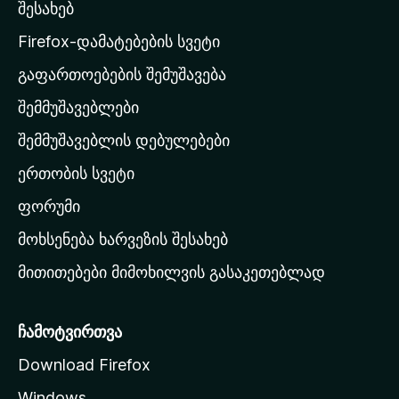
შესახებ
l
a
Firefox-დამატებების სვეტი
-
გაფართოებების შემუშავება
ს
შემმუშავებლები
მ
თ
შემმუშავებლის დებულებები
ა
ერთობის სვეტი
ვ
ა
ფორუმი
რ
მოხსენება ხარვეზის შესახებ
გ
მითითებები მიმოხილვის გასაკეთებლად
ვ
ე
რ
ჩამოტვირთვა
დ
Download Firefox
ზ
Windows
ე