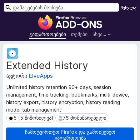
ძ
შესვლა
ი
F
ე
i
ბ
r
გაფართოებები
თემები
სხვა…
ა
e
f
გ
o
ა
Extended History
ფ
x
ა
-
ავტორი
ElveApps
რ
ბ
თ
რ
Unlimited history retention 90+ days, session
ო
ა
management, time tracking, bookmarks, multi-device,
ე
უ
history export, history encryption, history reading
ბ
ზ
ი
mode, tab management
ს
ე
5 (5 მიმოხილვა)
76 მომხმარებელი
5 (5 მიმოხილვა)
76 მომხმარებელი
მ
რ
ო
ი
ჩამოტვირთეთ Firefox და გამოიყენეთ
ნ
გაფართოება
ს