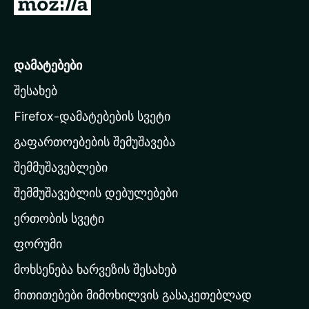
M
o
z
i
დამატებები
l
შესახებ
l
a
Firefox-დამატებების სვეტი
-
გაფართოებების შემუშავება
ს
შემმუშავებლები
მ
თ
შემმუშავებლის დებულებები
ა
ერთობის სვეტი
ვ
ა
ფორუმი
რ
მოხსენება ხარვეზის შესახებ
გ
მითითებები მიმოხილვის გასაკეთებლად
ვ