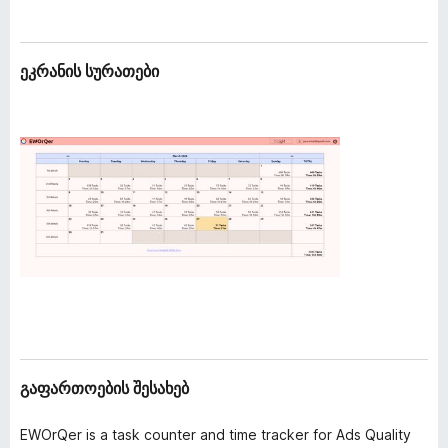
ა
დ
ც
ა
ე
მ
მ
ეკრანის სურათები
ე
ა
ბ
ტ
ი
ე
ბ
ე
ბ
ი
გაფართოების შესახებ
EWOrQer is a task counter and time tracker for Ads Quality