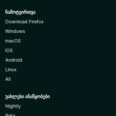
ე
რ
ჩამოტვირთვა
დ
Download Firefox
ზ
Windows
ე
გ
macOS
ა
iOS
დ
ა
Android
ს
Linux
ვ
All
ლ
ა
უახლესი ანაწყობები
Nightly
Beta