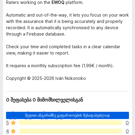
Raters working on the
EWOQ
platform.
Automatic and out-of-the-way, it lets you focus on your work
with the assurance that it is being accurately and properly
recorded. It is automatically synchronised to any device
through a Firebase database.
Check your time and completed tasks in a clear calendar
view, making it easier to report.
It requires a monthly subscription fee (1.99€ / month).
Copyright © 2025-2026 Iván Nokonoko
0 შეფასება 0 მიმომხილველისგან
ჯ
შედით ანგარიშზე გაფართოების შესაფასებლად
ე
5
0
რ
4
0
ა