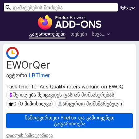
ძ
შესვლა
ი
F
ე
i
ბ
r
გაფართოებები
თემები
სხვა…
ა
e
f
გ
o
ა
EWOrQer
ფ
x
ა
-
ავტორი
LBTimer
რ
ბ
თ
რ
Task timer for Ads Quality raters working on EWOQ
ო
ა
შეიძლება შეიცავდეს ფასიან მომსახურებას
შეიძლება შეიცავდეს ფასიან მომსახურებას
ე
უ
ბ
0 (0 მიმოხილვა)
არცერთი მომხმარებელი
0 (0 მიმოხილვა)
არცერთი მომხმარებელი
ზ
ი
ს
ე
ჩამოტვირთეთ Firefox და გამოიყენეთ
მ
რ
გაფართოება
ო
ი
ნ
ფაილის ჩამოტვირთვა
ს