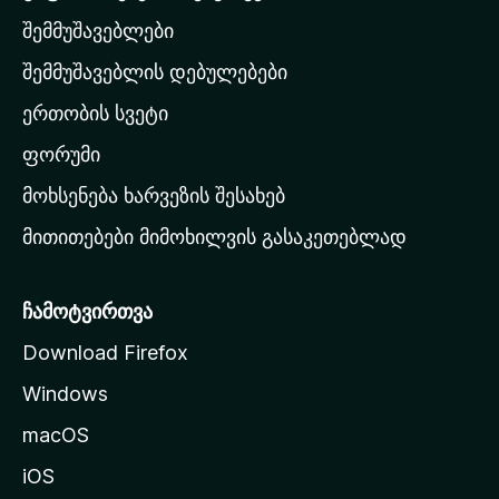
ს
შემმუშავებლები
მ
თ
შემმუშავებლის დებულებები
ა
ერთობის სვეტი
ვ
ა
ფორუმი
რ
მოხსენება ხარვეზის შესახებ
გ
მითითებები მიმოხილვის გასაკეთებლად
ვ
ე
რ
ჩამოტვირთვა
დ
Download Firefox
ზ
Windows
ე
გ
macOS
ა
iOS
დ