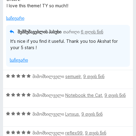
ე
ს
ა
დ
I love this theme! TY so much!!
ფ
ე
5
ა
ა
ბ
-
ნ
საჩივარი
ს
ა
დ
ე
5
ა
შემმუშავებლის პასუხი
თარიღი
6 დღის წინ
ბ
-
ნ
It's nice if you find it useful. Thank you too Akshat for
ა
დ
your 5 stars !
5
ა
-
ნ
საჩივარი
დ
ა
ნ
5
მიმომხილველი
semuelr
,
9 თვის წინ
შ
ე
5
ფ
მიმომხილველი
Notebook the Cat
,
9 თვის წინ
შ
ა
ე
ს
5
ფ
მიმომხილველი
Lynxus
,
9 თვის წინ
ე
შ
ა
ბ
ე
ს
ა
5
ფ
მიმომხილველი
reflex99
,
9 თვის წინ
ე
5