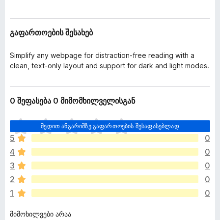
ა
დ
ც
ა
ე
გაფართოების შესახებ
მ
მ
ე
ა
ბ
Simplify any webpage for distraction-free reading with a
ტ
ი
clean, text-only layout and support for dark and light modes.
ე
ბ
ე
0 შეფასება 0 მიმომხილველისგან
ბ
ი
ჯ
შედით ანგარიშზე გაფართოების შესაფასებლად
ე
5
0
რ
4
0
ა
რ
3
0
შ
2
0
ე
1
0
ფ
ა
მიმოხილვები არაა
ს