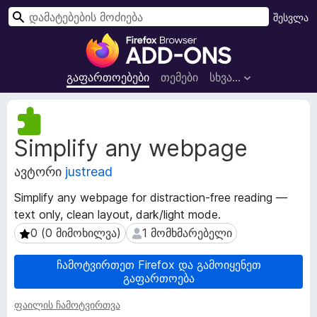
ძ
შესვლა
ი
F
ე
i
ბ
r
გაფართოებები
თემები
სხვა…
ა
e
f
გ
o
ა
Simplify any webpage
ფ
x
ა
-
ავტორი
justread
რ
ბ
თ
რ
Simplify any webpage for distraction-free reading —
ო
ა
text only, clean layout, dark/light mode.
ე
უ
ბ
0 (0 მიმოხილვა)
1 მომხმარებელი
0 (0 მიმოხილვა)
1 მომხმარებელი
ზ
ი
ს
ე
ჩამოტვირთეთ Firefox და გამოიყენეთ
მ
გაფართოება
რ
ო
ი
ფაილის ჩამოტვირთვა
ნ
ს