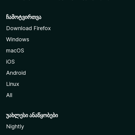
ე
რ
ჩამოტვირთვა
დ
Download Firefox
ზ
Windows
ე
გ
macOS
ა
iOS
დ
ა
Android
ს
Linux
ვ
All
ლ
ა
უახლესი ანაწყობები
Nightly