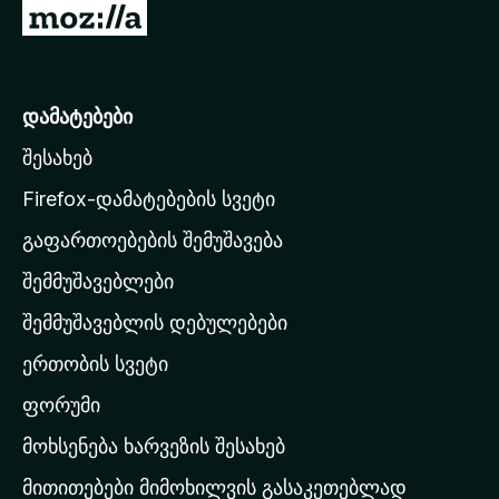
M
o
z
i
დამატებები
l
შესახებ
l
a
Firefox-დამატებების სვეტი
-
გაფართოებების შემუშავება
ს
შემმუშავებლები
მ
თ
შემმუშავებლის დებულებები
ა
ერთობის სვეტი
ვ
ა
ფორუმი
რ
მოხსენება ხარვეზის შესახებ
გ
მითითებები მიმოხილვის გასაკეთებლად
ვ