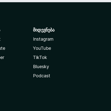
ა
მიდევნება
t
Instagram
ute
YouTube
er
TikTok
Bluesky
Podcast