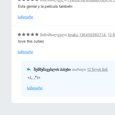
დ
ბ
შ
ა
Esta genial y la película también
ა
ე
ნ
5
ფ
საჩივარი
-
ა
დ
ს
ა
ე
5
ნ
მიმომხილველი
Anakii-1364593607.14
,
13 
ბ
შ
love this cuties
ა
ე
5
ფ
საჩივარი
-
ა
დ
ს
ა
ე
შემმუშავებლის პასუხი
თარიღი
12 წლის წინ
ნ
ბ
<(_ _*)>
ა
5
საჩივარი
-
დ
ა
ნ