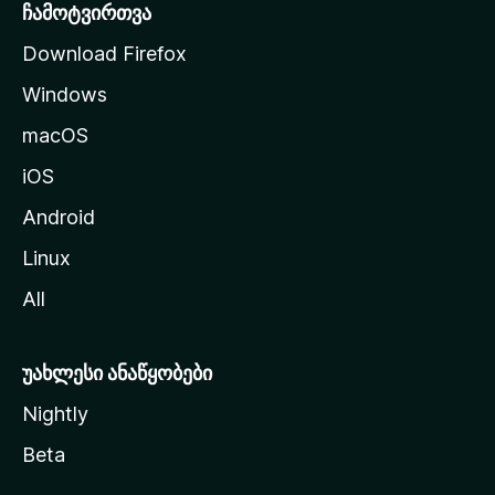
რ
ჩამოტვირთვა
დ
Download Firefox
ზ
Windows
ე
გ
macOS
ა
iOS
დ
ა
Android
ს
Linux
ვ
All
ლ
ა
უახლესი ანაწყობები
Nightly
Beta