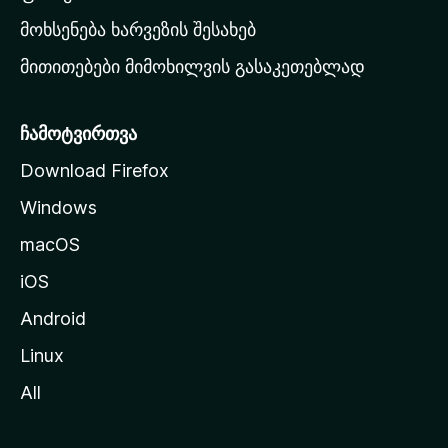
რ
მოხსენება ხარვეზის შესახებ
გ
მითითებები მიმოხილვის გასაკეთებლად
ვ
ე
რ
ჩამოტვირთვა
დ
Download Firefox
ზ
Windows
ე
გ
macOS
ა
iOS
დ
ა
Android
ს
Linux
ვ
All
ლ
ა