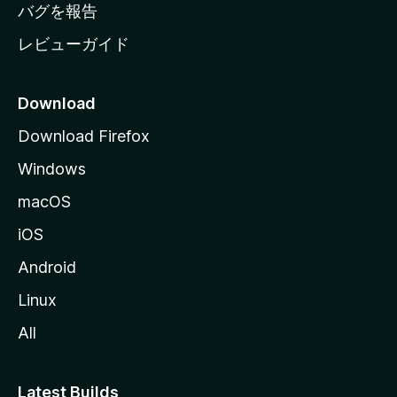
へ
バグを報告
レビューガイド
Download
Download Firefox
Windows
macOS
iOS
Android
Linux
All
Latest Builds