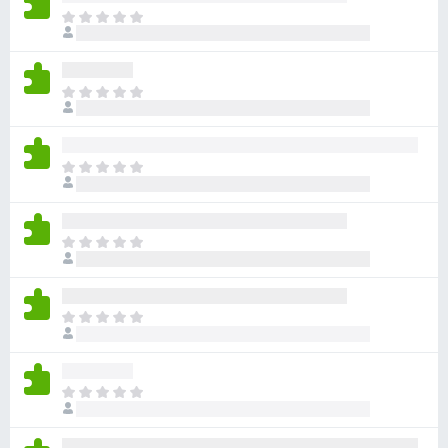
ま
だ
評
価
ま
さ
だ
れ
評
て
価
い
ま
さ
ま
だ
れ
せ
評
て
ん
価
い
ま
さ
ま
だ
れ
せ
評
て
ん
価
い
ま
さ
ま
だ
れ
せ
評
て
ん
価
い
ま
さ
ま
だ
れ
せ
評
て