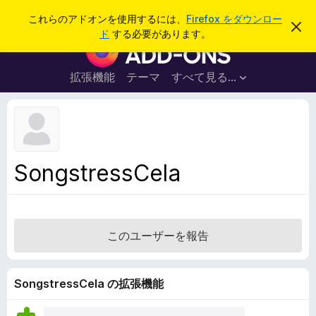
検
ログイン
これらのアドオンを使用するには、
Firefox をダウンロー
こ
索
ド
する必要があります。
の
F
お
i
知
ら
r
拡張機能
テーマ
すべて見る...
せ
e
を
閉
f
じ
o
る
x
ブ
SongstressCela
ラ
ウ
ザ
ー
このユーザーを報告
ア
ド
オ
SongstressCela の拡張機能
ン