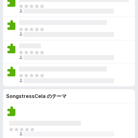
ん
価
い
ま
さ
ま
だ
れ
せ
評
て
ん
価
い
ま
さ
ま
だ
れ
せ
評
て
ん
価
い
ま
さ
ま
だ
れ
せ
評
て
ん
価
い
ま
さ
ま
だ
れ
せ
評
て
ん
SongstressCela のテーマ
価
い
さ
ま
れ
せ
て
ん
い
ま
ま
せ
だ