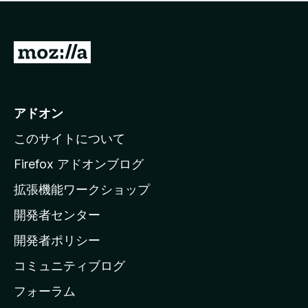
価
せ
さ
ん
れ
て
M
い
o
ま
z
せ
ん
i
アドオン
l
このサイトについて
l
a
Firefox アドオンブログ
の
拡張機能ワークショップ
ホ
開発者センター
ー
ム
開発者ポリシー
ペ
コミュニティブログ
ー
ジ
フォーラム