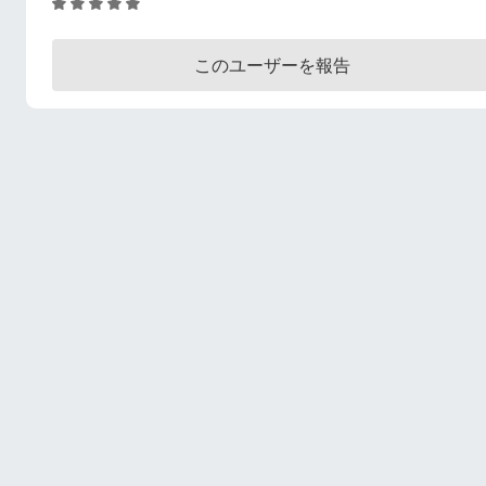
5
段
階
このユーザーを報告
中
5
の
評
価