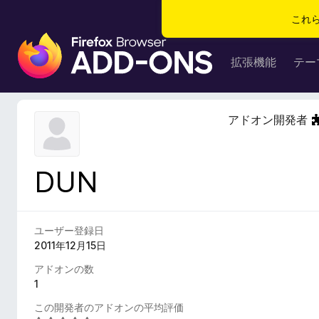
これ
F
i
拡張機能
テー
r
e
f
アドオン開発者
o
x
ブ
DUN
ラ
ウ
ザ
ー
ユーザー登録日
ア
2011年12月15日
ド
アドオンの数
オ
1
ン
この開発者のアドオンの平均評価