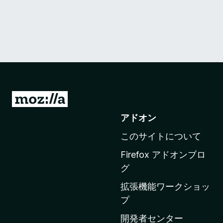
M
o
アドオン
z
このサイトについて
i
l
Firefox アドオンブロ
l
グ
a
拡張機能ワークショッ
の
プ
ホ
ー
開発者センター