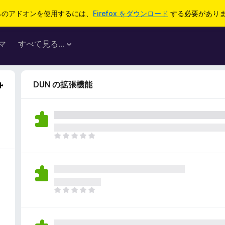
らのアドオンを使用するには、
Firefox をダウンロード
する必要があり
マ
すべて見る...
DUN の拡張機能
ま
だ
評
価
さ
れ
ま
て
だ
い
評
ま
価