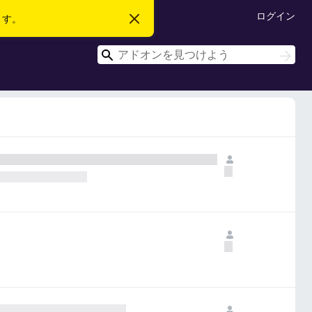
ログイン
ます。
こ
の
お
検
知
検
ら
索
索
せ
を
閉
じ
る