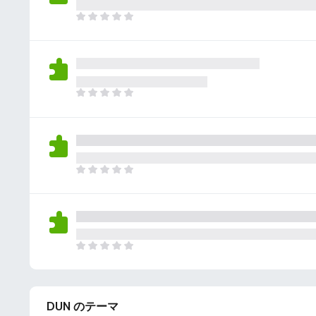
さ
ん
れ
ま
て
だ
い
評
ま
価
せ
さ
ん
れ
ま
て
だ
い
評
ま
価
せ
さ
ん
れ
ま
て
だ
い
評
ま
価
せ
さ
ん
れ
ま
て
だ
い
評
ま
価
せ
DUN のテーマ
さ