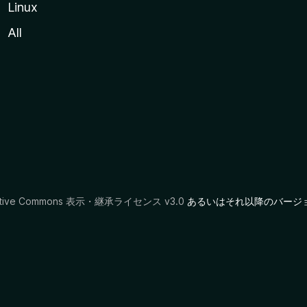
Linux
All
ative Commons 表示・継承ライセンス v3.0
あるいはそれ以降のバージ