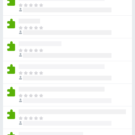
ま
だ
評
価
ま
さ
だ
れ
評
て
価
い
ま
さ
ま
だ
れ
せ
評
て
ん
価
い
ま
さ
ま
だ
れ
せ
評
て
ん
価
い
ま
さ
ま
だ
れ
せ
評
て
ん
価
い
ま
さ
ま
だ
れ
せ
評
て