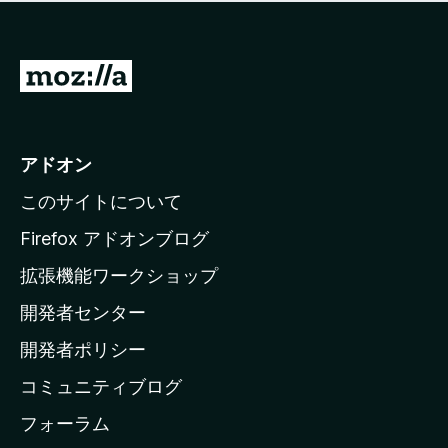
価
せ
さ
ん
れ
て
M
い
o
ま
z
せ
ん
i
アドオン
l
このサイトについて
l
a
Firefox アドオンブログ
の
拡張機能ワークショップ
ホ
開発者センター
ー
ム
開発者ポリシー
ペ
コミュニティブログ
ー
ジ
フォーラム