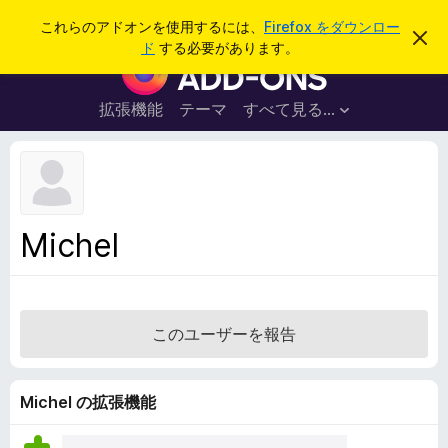
検
ログイン
これらのアドオンを使用するには、
Firefox をダウンロー
こ
索
ド
する必要があります。
の
F
お
i
知
ら
r
拡張機能
テーマ
すべて見る...
せ
e
を
閉
f
じ
o
る
x
ブ
Michel
ラ
ウ
ザ
ー
このユーザーを報告
ア
ド
オ
Michel の拡張機能
ン