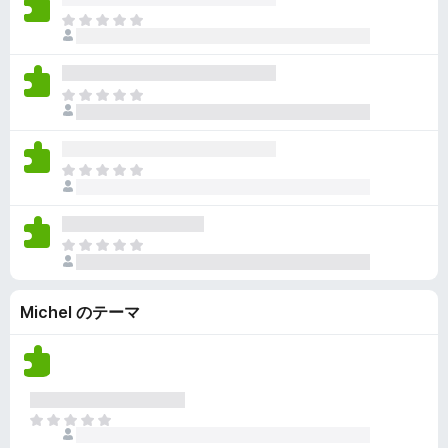
ん
価
い
ま
さ
ま
だ
れ
せ
評
て
ん
価
い
ま
さ
ま
だ
れ
せ
評
て
ん
価
い
ま
さ
ま
だ
れ
せ
評
て
ん
価
い
ま
さ
ま
だ
れ
せ
評
て
ん
Michel のテーマ
価
い
さ
ま
れ
せ
て
ん
い
ま
ま
せ
だ