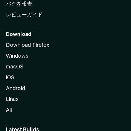
へ
バグを報告
レビューガイド
Download
Download Firefox
Windows
macOS
iOS
Android
Linux
All
Latest Builds