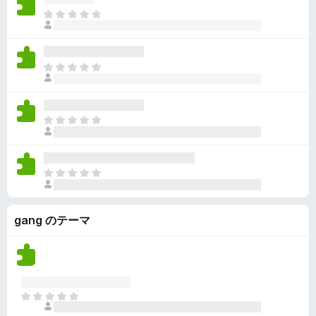
ん
価
い
ま
さ
ま
だ
れ
せ
評
て
ん
価
い
ま
さ
ま
だ
れ
せ
評
て
ん
価
い
ま
さ
ま
だ
れ
せ
評
て
ん
価
い
ま
さ
ま
だ
れ
せ
評
て
ん
gang のテーマ
価
い
さ
ま
れ
せ
て
ん
い
ま
ま
せ
だ