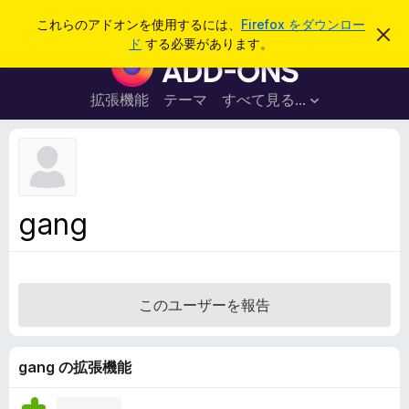
検
ログイン
これらのアドオンを使用するには、
Firefox をダウンロー
こ
索
ド
する必要があります。
の
F
お
i
知
ら
r
拡張機能
テーマ
すべて見る...
せ
e
を
閉
f
じ
o
る
x
ブ
gang
ラ
ウ
ザ
ー
このユーザーを報告
ア
ド
オ
gang の拡張機能
ン