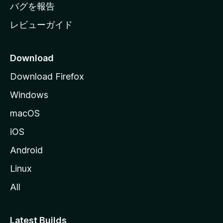
へ
バグを報告
レビューガイド
Download
Download Firefox
Windows
macOS
iOS
Android
Linux
All
Latest Builds