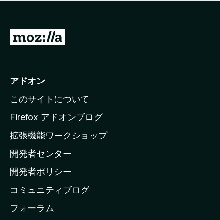
価
せ
さ
ん
れ
て
M
い
o
ま
z
せ
ん
i
アドオン
l
このサイトについて
l
a
Firefox アドオンブログ
の
拡張機能ワークショップ
ホ
開発者センター
ー
ム
開発者ポリシー
ペ
コミュニティブログ
ー
ジ
フォーラム