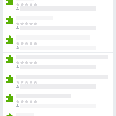
ま
だ
評
価
ま
さ
だ
れ
評
て
価
い
ま
さ
ま
だ
れ
せ
評
て
ん
価
い
ま
さ
ま
だ
れ
せ
評
て
ん
価
い
ま
さ
ま
だ
れ
せ
評
て
ん
価
い
ま
さ
ま
だ
れ
せ
評
て