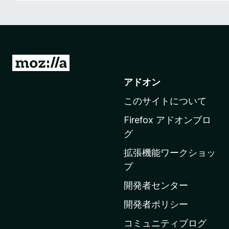
M
o
アドオン
z
このサイトについて
i
l
Firefox アドオンブロ
l
グ
a
拡張機能ワークショッ
の
プ
ホ
ー
開発者センター
ム
開発者ポリシー
ペ
コミュニティブログ
ー