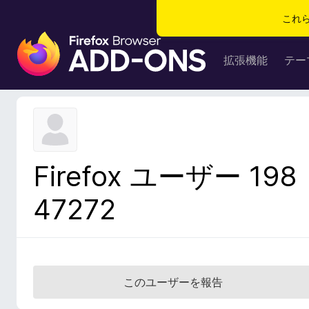
これ
F
i
拡張機能
テー
r
e
f
o
x
ブ
Firefox ユーザー 198
ラ
ウ
47272
ザ
ー
ア
ド
オ
このユーザーを報告
ン