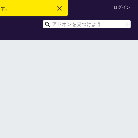
ログイン
ます。
こ
の
お
検
知
検
ら
索
索
せ
を
閉
じ
る